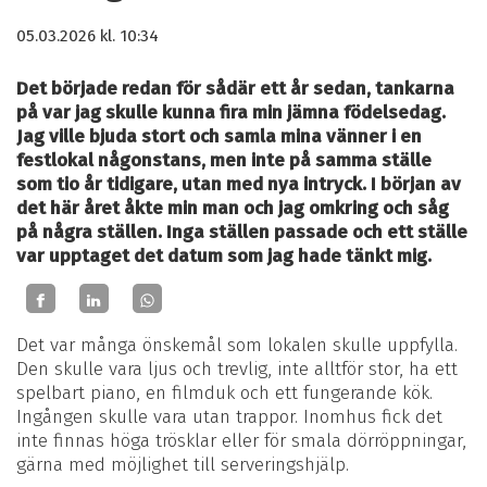
05.03.2026
kl. 10:34
Det började redan för sådär ett år sedan, tankarna
på var jag skulle kunna fira min jämna födelsedag.
Jag ville bjuda stort och samla mina vänner i en
festlokal någonstans, men inte på samma ställe
som tio år tidigare, utan med nya intryck. I början av
det här året åkte min man och jag omkring och såg
på några ställen. Inga ställen passade och ett ställe
var upptaget det datum som jag hade tänkt mig.
Det var många önskemål som lokalen skulle uppfylla.
Den skulle vara ljus och trevlig, inte alltför stor, ha ett
spelbart piano, en filmduk och ett fungerande kök.
Ingången skulle vara utan trappor. Inomhus fick det
inte finnas höga trösklar eller för smala dörröppningar,
gärna med möjlighet till serveringshjälp.