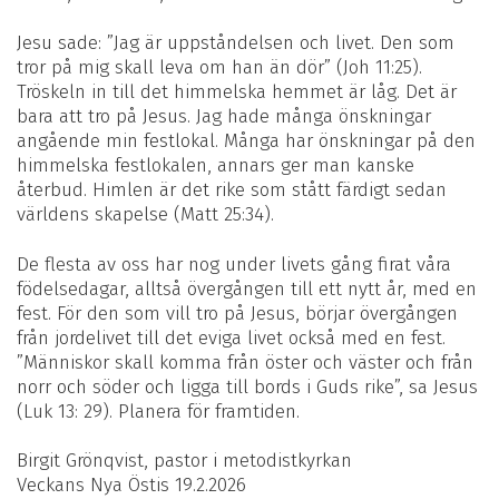
Jesu sade: ”Jag är uppståndelsen och livet. Den som
tror på mig skall leva om han än dör” (Joh 11:25).
Tröskeln in till det himmelska hemmet är låg. Det är
bara att tro på Jesus. Jag hade många önskningar
angående min festlokal. Många har önskningar på den
himmelska festlokalen, annars ger man kanske
återbud. Himlen är det rike som stått färdigt sedan
världens skapelse (Matt 25:34).
De flesta av oss har nog under livets gång firat våra
födelsedagar, alltså övergången till ett nytt år, med en
fest. För den som vill tro på Jesus, börjar övergången
från jordelivet till det eviga livet också med en fest.
”Människor skall komma från öster och väster och från
norr och söder och ligga till bords i Guds rike”, sa Jesus
(Luk 13: 29). Planera för framtiden.
Birgit Grönqvist, pastor i metodistkyrkan
Veckans Nya Östis 19.2.2026