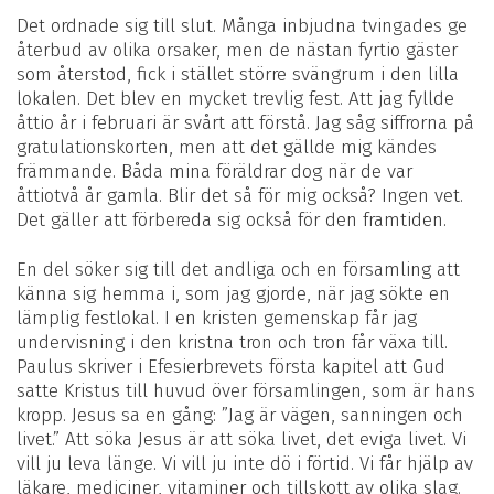
Det ordnade sig till slut. Många inbjudna tvingades ge
återbud av olika orsaker, men de nästan fyrtio gäster
som återstod, fick i stället större svängrum i den lilla
lokalen. Det blev en mycket trevlig fest. Att jag fyllde
åttio år i februari är svårt att förstå. Jag såg siffrorna på
gratulationskorten, men att det gällde mig kändes
främmande. Båda mina föräldrar dog när de var
åttiotvå år gamla. Blir det så för mig också? Ingen vet.
Det gäller att förbereda sig också för den framtiden.
En del söker sig till det andliga och en församling att
känna sig hemma i, som jag gjorde, när jag sökte en
lämplig festlokal. I en kristen gemenskap får jag
undervisning i den kristna tron och tron får växa till.
Paulus skriver i Efesierbrevets första kapitel att Gud
satte Kristus till huvud över församlingen, som är hans
kropp. Jesus sa en gång: ”Jag är vägen, sanningen och
livet.” Att söka Jesus är att söka livet, det eviga livet. Vi
vill ju leva länge. Vi vill ju inte dö i förtid. Vi får hjälp av
läkare, mediciner, vitaminer och tillskott av olika slag.