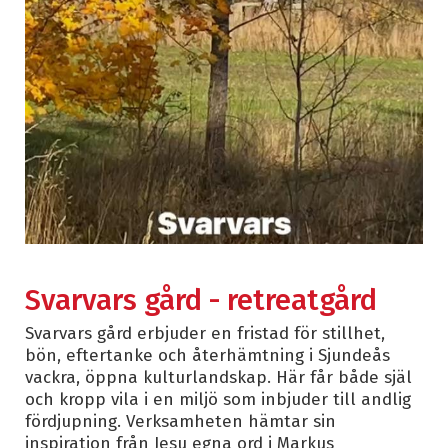
Svarvars gård - retreatgård
Svarvars gård erbjuder en fristad för stillhet,
bön, eftertanke och återhämtning i Sjundeås
vackra, öppna kulturlandskap. Här får både själ
och kropp vila i en miljö som inbjuder till andlig
fördjupning. Verksamheten hämtar sin
inspiration från Jesu egna ord i Markus