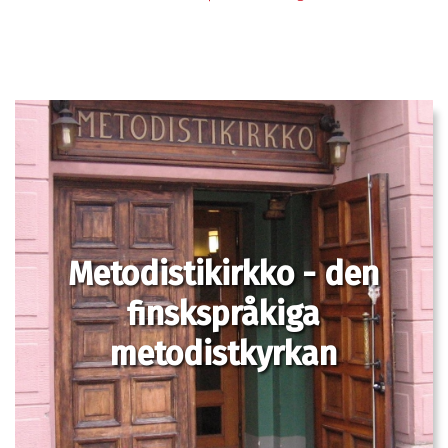
Metodistikirkko - den
finskspråkiga
metodistkyrkan