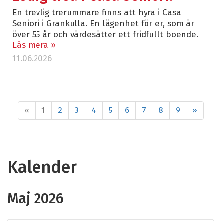
En trevlig trerummare finns att hyra i Casa
Seniori i Grankulla. En lägenhet för er, som är
över 55 år och värdesätter ett fridfullt boende.
Läs mera »
11.06.2026
«
1
2
3
4
5
6
7
8
9
»
Kalender
Maj 2026