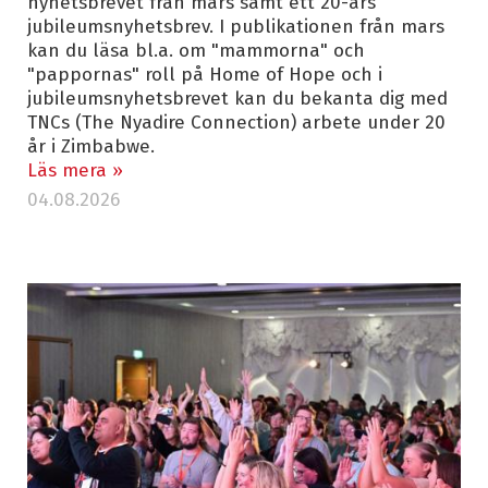
nyhetsbrevet från mars samt ett 20-års
jubileumsnyhetsbrev. I publikationen från mars
kan du läsa bl.a. om "mammorna" och
"pappornas" roll på Home of Hope och i
jubileumsnyhetsbrevet kan du bekanta dig med
TNCs (The Nyadire Connection) arbete under 20
år i Zimbabwe.
Läs mera »
04.08.2026