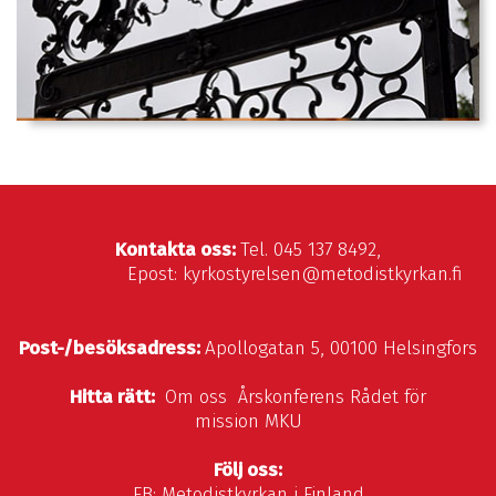
Kontakta oss:
Tel. 045 137 8492,
Epost: kyrkostyrelsen@metodistkyrkan.fi
Post-/besöksadress:
Apollogatan 5, 00100 Helsingfors
Hitta rätt:
Om oss
Årskonferens
Rådet för
mission
MKU
Följ oss:
FB:
Metodistkyrkan i Finland