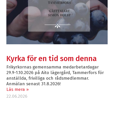
Kyrka för en tid som denna
Frikyrkornas gemensamma medarbetardagar
29.9-1.10.2026 på Aito lägergård, Tammerfors för
anställda, frivilliga och rådsmedlemmar.
Anmälan senast 31.8.2026!
Läs mera »
22.06.2026